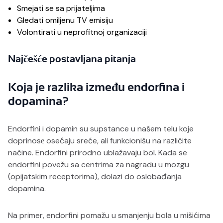
Smejati se sa prijateljima
Gledati omiljenu TV emisiju
Volontirati u neprofitnoj organizaciji
Najčešće postavljana pitanja
Koja je razlika između endorfina i
dopamina?
Endorfini i dopamin su supstance u našem telu koje
doprinosе osećaju sreće, ali funkcionišu na različite
načine. Endorfini prirodno ublažavaju bol. Kada se
endorfini povežu sa centrima za nagradu u mozgu
(opijatskim receptorima), dolazi do oslobađanja
dopamina.
Na primer, endorfini pomažu u smanjenju bola u mišićima