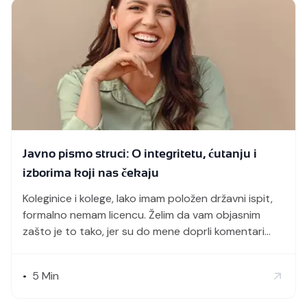
Napomena: […]
Javno pismo struci: O integritetu, ćutanju i
izborima koji nas čekaju
Koleginice i kolege, Iako imam položen državni ispit,
formalno nemam licencu. Želim da vam objasnim
zašto je to tako, jer su do mene doprli komentari
pojedinih “foteljaša”: „Koleginica Saška nas ne
zanima, ona nema licencu.“Iako me takvi komentari
5
Min
•
ne dotiču lično, oni su savršena ilustracija onoga što
sa našom strukom nije u redu. Iako imam sve […]