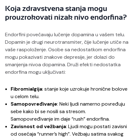
Koja zdravstvena stanja mogu
prouzrokovati nizak nivo endorfina?
Endorfini povećavaju lučenje dopamina u vašem telu.
Dopamin je drugi neurotransmiter, čije lučenje utiče na
vaše raspoloženje. Osobe sa nedostatkom endorfina
mogu pokazivati znakove depresije, jer dolazi do
smanjenja nivoa dopamina. Druži efekti nedostatka
endorfina mogu uključivati:
Fibromialgija
: stanje koje uzrokuje hronične bolove
u celom telu.
Samopovređivanje
: Neki ljudi namerno povređuju
sebe kako bi se nosili sa stresom.
Samopovređivanje im daje “rush” endorfina.
Zavisnost od vežbanja
: Ljudi mogu postati zavisni
od osećaja “runner’s high”. Vežbaju satima svakog