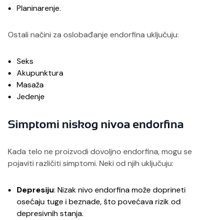
Planinarenje.
Ostali načini za oslobađanje endorfina uključuju:
Seks
Akupunktura
Masaža
Jedenje
Simptomi niskog nivoa endorfina
Kada telo ne proizvodi dovoljno endorfina, mogu se
pojaviti različiti simptomi. Neki od njih uključuju:
Depresiju
: Nizak nivo endorfina može doprineti
osećaju tuge i beznade, što povećava rizik od
depresivnih stanja.