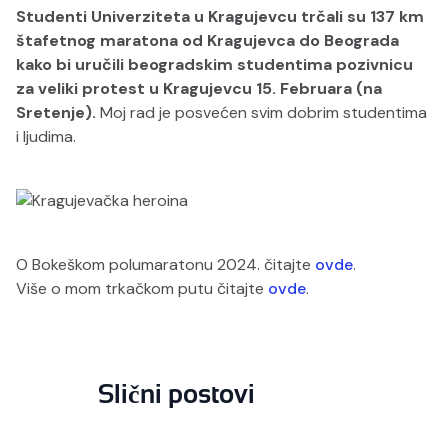
Studenti Univerziteta u Kragujevcu trčali su 137 km
štafetnog maratona od Kragujevca do Beograda
kako bi uručili beogradskim studentima pozivnicu
za veliki protest u Kragujevcu 15. Februara (na
Sretenje).
Moj rad je posvećen svim dobrim studentima
i ljudima.
O Bokeškom polumaratonu 2024. čitajte
ovde
.
Više o mom trkačkom putu čitajte
ovde
.
Slični postovi