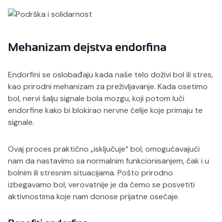
Mehanizam dejstva endorfina
Endorfini se oslobađaju kada naše telo doživi bol ili stres,
kao prirodni mehanizam za preživljavanje. Kada osetimo
bol, nervi šalju signale bola mozgu, koji potom luči
endorfine kako bi blokirao nervne ćelije koje primaju te
signale.
Ovaj proces praktično „isključuje“ bol, omogućavajući
nam da nastavimo sa normalnim funkcionisanjem, čak i u
bolnim ili stresnim situacijama. Pošto prirodno
izbegavamo bol, verovatnije je da ćemo se posvetiti
aktivnostima koje nam donose prijatne osećaje.