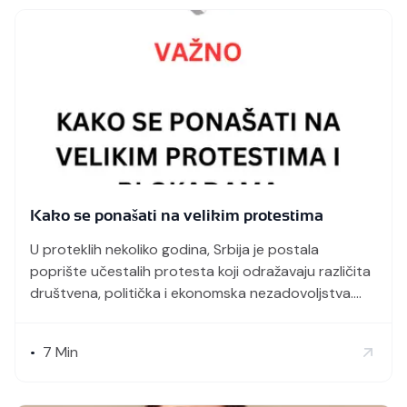
Kako se ponašati na velikim protestima
U proteklih nekoliko godina, Srbija je postala
poprište učestalih protesta koji odražavaju različita
društvena, politička i ekonomska nezadovoljstva.
Blokade puteva i drugih javnih mesta postale su
jedan od glavnih oblika izražavanja građanskog
7
Min
•
nezadovoljstva. Kada se takvi protesti organizuju,
bezbednost svih učesnika mora biti prioritet kako bi
se izbegli incidenti i osigurala zaštita svih prisutnih.