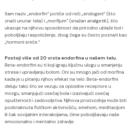
Sam naziv „endorfin“ potiče od reči „endogeni“ (što
znači unutar tela) i „morfijum“ (snažan analgetik), što
ukazuje na njihovu sposobnost da prirodno ublaže bol i
poboljšaju raspoloženje, zbog čega su često poznati kao
„hormoni sreće.“
Postoji više od 20 vrsta endorfina u našem telu.
Beta-endorfini su ti koji igraju ključnu ulogu u smanjenju
stresa i upravljanju bolom. Oni su mnogo jači od morfina
kada je u pitanju njihov efekat na telo. Beta-endorfini
deluju tako što se vezuju za opioidne receptore u
mozgu, smanjujući osećaj bola i izazivajući osećaj
opuštenosti i zadovoljstva. Njihova proizvodnja može biti
podstaknuta fizičkom aktivnošću, smehom, meditacijom
ili čak socijalnim interakcijama, čime poboljšavaju naše
emocionalno i mentalno zdravlje.