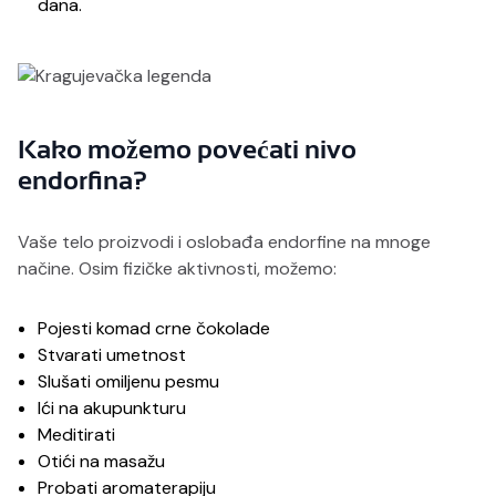
dana.
Kako možemo povećati nivo
endorfina?
Vaše telo proizvodi i oslobađa endorfine na mnoge
načine. Osim fizičke aktivnosti, možemo:
Pojesti komad crne čokolade
Stvarati umetnost
Slušati omiljenu pesmu
Ići na akupunkturu
Meditirati
Otići na masažu
Probati aromaterapiju