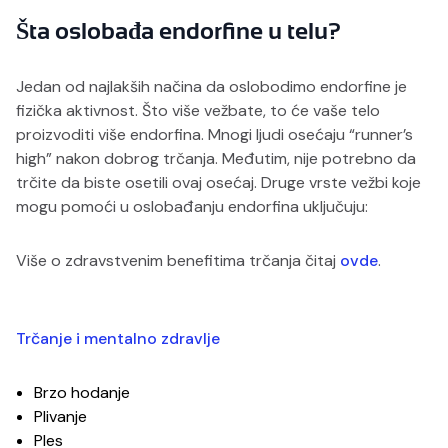
Šta oslobađa endorfine u telu?
Jedan od najlakših načina da oslobodimo endorfine je
fizička aktivnost. Što više vežbate, to će vaše telo
proizvoditi više endorfina. Mnogi ljudi osećaju “runner’s
high” nakon dobrog trčanja. Međutim, nije potrebno da
trčite da biste osetili ovaj osećaj. Druge vrste vežbi koje
mogu pomoći u oslobađanju endorfina uključuju:
Više o zdravstvenim benefitima trčanja čitaj
ovde
.
Trčanje i mentalno zdravlje
Brzo hodanje
Plivanje
Ples