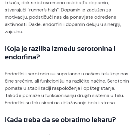
trkača, dok se istovremeno oslobađa dopamin,
stvarajući “runner’s high”. Dopamin je zadužen za
motivaciju, podstičući nas da ponavljate određene
aktivnosti. Dakle, endorfini i dopamin deluju u sinergiji,
zajedno.
Koja je razlika između serotonina i
endorfina?
Endorfini i serotonin su supstance u našem telu koje nas
čine srećnim, ali funkcionišu na različite načine. Serotonin
pomaže u stabilizaciji raspoloženja i opšteg stanja.
Takođe pomaže u funkcionisanju drugih sistema u telu.
Endorfini su fokusirani na ublažavanje bola i stresa.
Kada treba da se obratimo lekaru?