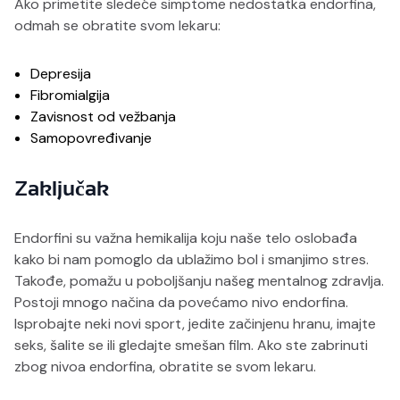
Ako primetite sledeće simptome nedostatka endorfina,
odmah se obratite svom lekaru:
Depresija
Fibromialgija
Zavisnost od vežbanja
Samopovređivanje
Zaključak
Endorfini su važna hemikalija koju naše telo oslobađa
kako bi nam pomoglo da ublažimo bol i smanjimo stres.
Takođe, pomažu u poboljšanju našeg mentalnog zdravlja.
Postoji mnogo načina da povećamo nivo endorfina.
Isprobajte neki novi sport, jedite začinjenu hranu, imajte
seks, šalite se ili gledajte smešan film. Ako ste zabrinuti
zbog nivoa endorfina, obratite se svom lekaru.