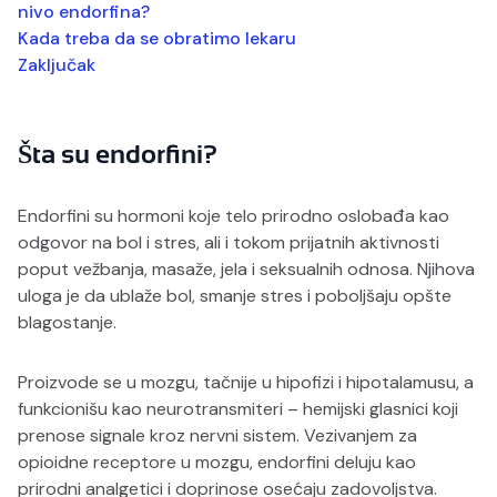
nivo endorfina?
Kada treba da se obratimo lekaru
Zaključak
Šta su endorfini?
Endorfini su hormoni koje telo prirodno oslobađa kao
odgovor na bol i stres, ali i tokom prijatnih aktivnosti
poput vežbanja, masaže, jela i seksualnih odnosa. Njihova
uloga je da ublaže bol, smanje stres i poboljšaju opšte
blagostanje.
Proizvode se u mozgu, tačnije u hipofizi i hipotalamusu, a
funkcionišu kao neurotransmiteri – hemijski glasnici koji
prenose signale kroz nervni sistem. Vezivanjem za
opioidne receptore u mozgu, endorfini deluju kao
prirodni analgetici i doprinose osećaju zadovoljstva.