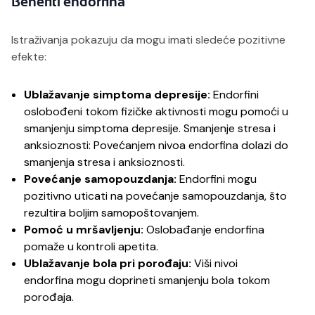
Benefiti endorfina
Istraživanja pokazuju da mogu imati sledeće pozitivne
efekte:
Ublažavanje simptoma depresije:
Endorfini
oslobođeni tokom fizičke aktivnosti mogu pomoći u
smanjenju simptoma depresije. Smanjenje stresa i
anksioznosti: Povećanjem nivoa endorfina dolazi do
smanjenja stresa i anksioznosti.
Povećanje samopouzdanja:
Endorfini mogu
pozitivno uticati na povećanje samopouzdanja, što
rezultira boljim samopoštovanjem.
Pomoć u mršavljenju:
Oslobađanje endorfina
pomaže u kontroli apetita.
Ublažavanje bola pri porođaju:
Viši nivoi
endorfina mogu doprineti smanjenju bola tokom
porođaja.