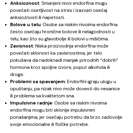
Anksioznost
: Smanjeni nivoi endorfina mogu
povećati osetljivost na stres i izazvati osećaj
anksioznosti ili napetosti.
Bolove u telu
: Osobe sa niskim nivoima endorfina
često osećaju hronične bolove ili nelagodnosti u
telu, kao što su glavobolje ili bolovi u mišićima.
Zavisnost
: Niska proizvodnja endorfina može
povećati sklonost ka zavisnostima, jer telo
pokušava da nadoknadi manjak prirodnih “dobrih”
hormona kroz spoljne izvore, poput alkohola ili
droge.
Problemi sa spavanjem
: Endorfini igraju ulogu u
opuštanju, pa nizak nivo može dovesti do nesanice
ili problema sa kvalitetom sna.
Impulsivne radnje
: Osobe sa niskim nivoima
endorfina mogu biti sklonije impulsivnim
ponašanjima, jer osećaju potrebu da brzo zadovolje
svoje emocionalne ili fizičke potrebe.