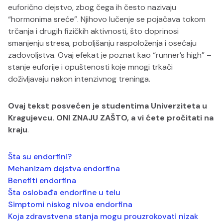
euforično dejstvo, zbog čega ih često nazivaju
“hormonima sreće”. Njihovo lučenje se pojačava tokom
trčanja i drugih fizičkih aktivnosti, što doprinosi
smanjenju stresa, poboljšanju raspoloženja i osećaju
zadovoljstva. Ovaj efekat je poznat kao “runner’s high” –
stanje euforije i opuštenosti koje mnogi trkači
doživljavaju nakon intenzivnog treninga.
Ovaj tekst posvećen je studentima Univerziteta u
Kragujevcu. ONI ZNAJU ZAŠTO, a vi ćete pročitati na
kraju
.
Šta su endorfini?
Mehanizam dejstva endorfina
Benefiti endorfina
Šta oslobađa endorfine u telu
Simptomi niskog nivoa endorfina
Koja zdravstvena stanja mogu prouzrokovati nizak