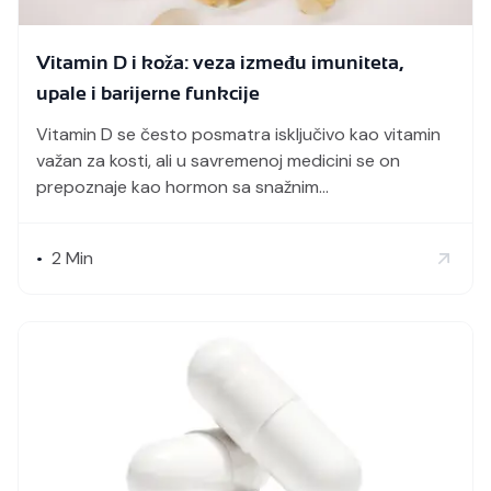
Vitamin D i koža: veza između imuniteta,
upale i barijerne funkcije
Vitamin D se često posmatra isključivo kao vitamin
važan za kosti, ali u savremenoj medicini se on
prepoznaje kao hormon sa snažnim
imunomodulatornim dejstvom. Njegova uloga je
višestruka i obuhvata regulaciju inflamacije,
2
Min
•
održavanje funkcije kožne barijere i kontrolu
mikrobiološke ravnoteže, kako na nivou kože, tako i u
celom organizmu. Imunomodulatorno dejstvoUticaj
na barijernu funkciju kožeAntimikrobno dejstvoUticaj
[…]