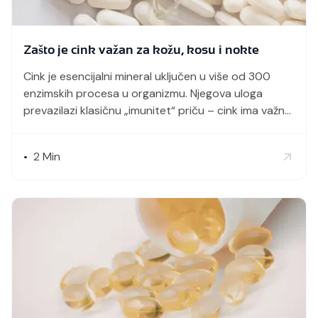
Zašto je cink važan za kožu, kosu i nokte
Cink je esencijalni mineral uključen u više od 300
enzimskih procesa u organizmu. Njegova uloga
prevazilazi klasičnu „imunitet“ priču – cink ima važno
mesto u regulaciji zapaljenskih procesa, regeneraciji
tkiva i održavanju zdravlja kože, kose i noktiju.
2
Min
•
Upravo zbog toga se često nalazi u terapijskim
pristupima različitim kožnim oboljenjima. Laktoferin i
koža: više od dodatka […]