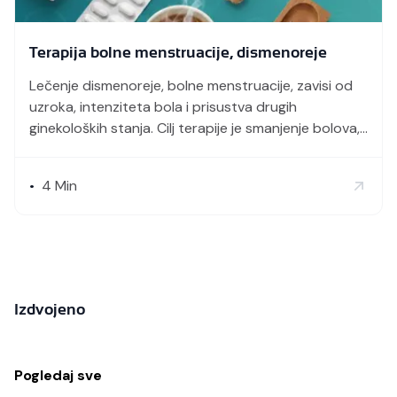
Terapija bolne menstruacije, dismenoreje
Lečenje dismenoreje, bolne menstruacije, zavisi od
uzroka, intenziteta bola i prisustva drugih
ginekoloških stanja. Cilj terapije je smanjenje bolova,
normalizacija kontrakcija materice i poboljšanje
kvaliteta života tokom menstrualnog
4
Min
•
ciklusa.Farmakološka terapijaHormonska
terapijaBiljni proizvodi i dodaci
ishraniNefarmakološke mereKada se treba javiti
lekaruZaključak Sve o bolnoj menstruaciji-
DISMENOREJI Farmakološka terapija Nesteroidni
antiinflamatorni lekovi (NSAIL) NSAIL predstavljaju
Izdvojeno
osnovu terapije dismenoreje jer […]
Pogledaj sve